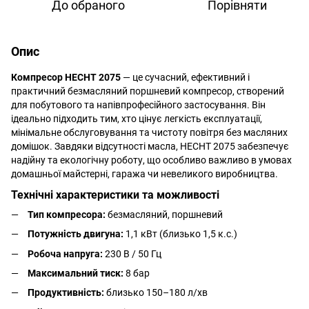
До обраного
Порівняти
Опис
Компресор HECHT 2075
— це сучасний, ефективний і
практичний безмасляний поршневий компресор, створений
для побутового та напівпрофесійного застосування. Він
ідеально підходить тим, хто цінує легкість експлуатації,
мінімальне обслуговування та чистоту повітря без масляних
домішок. Завдяки відсутності масла, HECHT 2075 забезпечує
надійну та екологічну роботу, що особливо важливо в умовах
домашньої майстерні, гаража чи невеликого виробництва.
Технічні характеристики та можливості
Тип компресора:
безмасляний, поршневий
Потужність двигуна:
1,1 кВт (близько 1,5 к.с.)
Робоча напруга:
230 В / 50 Гц
Максимальний тиск:
8 бар
Продуктивність:
близько 150–180 л/хв