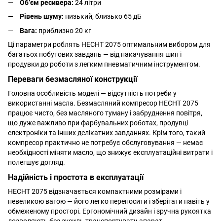
Об’єм ресивера:
24 літри
Рівень шуму:
низький, близько 65 дБ
Вага:
приблизно 20 кг
Ці параметри роблять HECHT 2075 оптимальним вибором для
багатьох побутових завдань — від накачування шин і
продувки до роботи з легким пневматичним інструментом.
Переваги безмасляної конструкції
Головна особливість моделі — відсутність потреби у
використанні масла. Безмасляний компресор HECHT 2075
працює чисто, без масляного туману і забруднення повітря,
що дуже важливо при фарбувальних роботах, продувці
електроніки та інших делікатних завданнях. Крім того, такий
компресор практично не потребує обслуговування — немає
необхідності міняти масло, що знижує експлуатаційні витрати і
полегшує догляд.
Надійність і простота в експлуатації
HECHT 2075 відзначається компактними розмірами і
невеликою вагою — його легко переносити і зберігати навіть у
обмеженому просторі. Ергономічний дизайн і зручна рукоятка
дозволяють без зусиль транспортувати апарат.