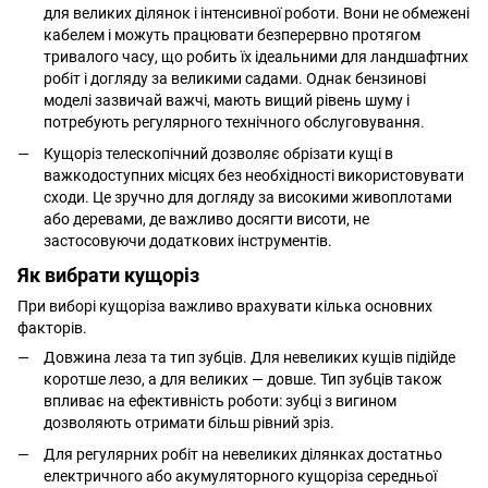
для великих ділянок і інтенсивної роботи. Вони не обмежені
кабелем і можуть працювати безперервно протягом
тривалого часу, що робить їх ідеальними для ландшафтних
робіт і догляду за великими садами. Однак бензинові
моделі зазвичай важчі, мають вищий рівень шуму і
потребують регулярного технічного обслуговування.
Кущоріз телескопічний дозволяє обрізати кущі в
важкодоступних місцях без необхідності використовувати
сходи. Це зручно для догляду за високими живоплотами
або деревами, де важливо досягти висоти, не
застосовуючи додаткових інструментів.
Як вибрати кущоріз
При виборі кущоріза важливо врахувати кілька основних
факторів.
Довжина леза та тип зубців. Для невеликих кущів підійде
коротше лезо, а для великих — довше. Тип зубців також
впливає на ефективність роботи: зубці з вигином
дозволяють отримати більш рівний зріз.
Для регулярних робіт на невеликих ділянках достатньо
електричного або акумуляторного кущоріза середньої