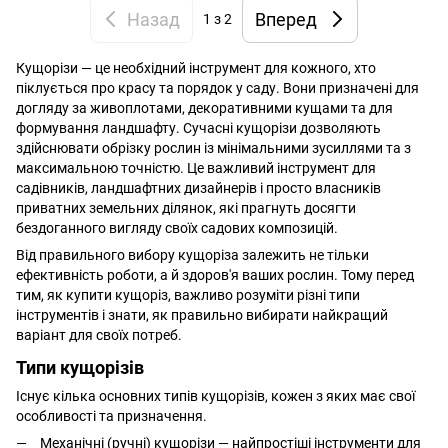
Назад
Вперед
1
з 2
Кущорізи — це необхідний інструмент для кожного, хто
піклується про красу та порядок у саду. Вони призначені для
догляду за живоплотами, декоративними кущами та для
формування ландшафту. Сучасні кущорізи дозволяють
здійснювати обрізку рослин із мінімальними зусиллями та з
максимальною точністю. Це важливий інструмент для
садівників, ландшафтних дизайнерів і просто власників
приватних земельних ділянок, які прагнуть досягти
бездоганного вигляду своїх садових композицій.
Від правильного вибору кущоріза залежить не тільки
ефективність роботи, а й здоров'я ваших рослин. Тому перед
тим, як купити кущоріз, важливо розуміти різні типи
інструментів і знати, як правильно вибирати найкращий
варіант для своїх потреб.
Типи кущорізів
Існує кілька основних типів кущорізів, кожен з яких має свої
особливості та призначення.
Механічні (ручні) кущорізи — найпростіші інструменти для