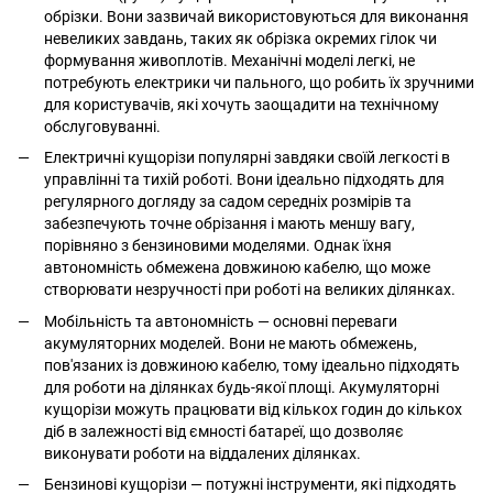
обрізки. Вони зазвичай використовуються для виконання
невеликих завдань, таких як обрізка окремих гілок чи
формування живоплотів. Механічні моделі легкі, не
потребують електрики чи пального, що робить їх зручними
для користувачів, які хочуть заощадити на технічному
обслуговуванні.
Електричні кущорізи популярні завдяки своїй легкості в
управлінні та тихій роботі. Вони ідеально підходять для
регулярного догляду за садом середніх розмірів та
забезпечують точне обрізання і мають меншу вагу,
порівняно з бензиновими моделями. Однак їхня
автономність обмежена довжиною кабелю, що може
створювати незручності при роботі на великих ділянках.
Мобільність та автономність — основні переваги
акумуляторних моделей. Вони не мають обмежень,
пов'язаних із довжиною кабелю, тому ідеально підходять
для роботи на ділянках будь-якої площі. Акумуляторні
кущорізи можуть працювати від кількох годин до кількох
діб в залежності від ємності батареї, що дозволяє
виконувати роботи на віддалених ділянках.
Бензинові кущорізи — потужні інструменти, які підходять