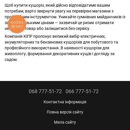
Щоб купити кущоріз, який дійсно відповідатиме вашим
потребам, варто звернути увагу на перевірені магазини з
професійним інструментом. Уникайте сумнівних майданчиків із
занадто низькими цінами — зазвичай це ризик отримати
КНОПКА
ЗВ'ЯЗКУ
неякісний товар або залишитися без сервісу.
Компанія КіПР пропонує великий вибір електричних,
акумуляторних та бензинових кущорізів для побутового та
професійного використання. В наявності кущорізи для
живоплоту, формування декоративних кущів і догляду за
садом.
068 777-51-72
066 777-51-72
Контактна інформація
Повна версія сайту
Мапа сайту