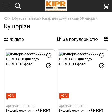
Побутова техніка
Товар для дому та саду
Кущорізи
Кущорізи
Фільтр
За популярністю
−9%
−9%
Артикул: HECHT610
Артикул: HECHT611
Кущоріз електричний HECHT
Кущоріз електричний HECHT