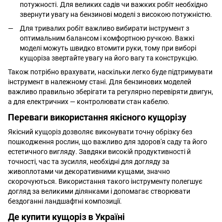
потужності. Для великих садів чи важких робіт необхідно
звернути увагу на бензинові моделі з високою потужністю.
Для тривалих робіт важливо вибирати інструмент з
оптимальним балансом і комфортною ручкою. Важкі
моделі можуть швидко втомити руки, тому при виборі
кущоріза звертайте увагу на його вагу та конструкцію.
Також потрібно врахувати, наскільки легко буде підтримувати
інструмент в належному стані. Для бензинових моделей
важливо правильно зберігати та регулярно перевіряти двигун,
а для електричних — контролювати стан кабелю.
Переваги використання якісного кущорізу
Якісний кущоріз дозволяє виконувати точну обрізку без
пошкодження рослин, що важливо для здоров'я саду та його
естетичного вигляду. Завдяки високій продуктивності й
точності, час та зусилля, необхідні для догляду за
живоплотами чи декоративними кущами, значно
скорочуються. Використання такого інструменту полегшує
догляд за великими ділянками і допомагає створювати
бездоганні ландшафтні композиції.
Де купити кущоріз в Україні