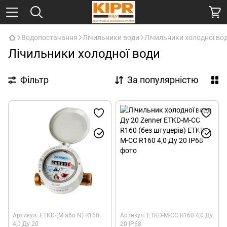
Водопостачання
Лічильники води
Лічильники холодної во
Лічильники холодної води
Фільтр
За популярністю
Артикул: ETKD-(M або N) R160
Артикул: ETKD-M-CC R160 4,0 Ду
4,0 Ду 20
20 IP68