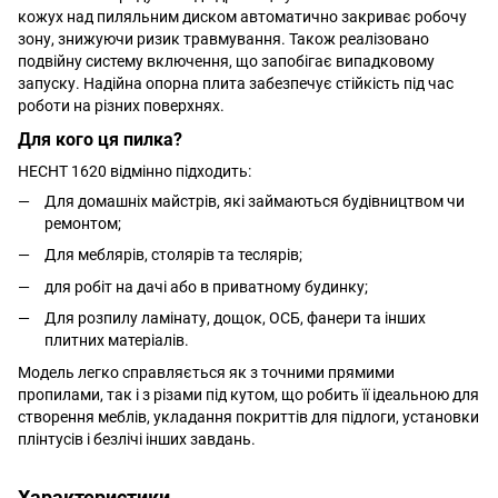
кожух над пиляльним диском автоматично закриває робочу
зону, знижуючи ризик травмування. Також реалізовано
подвійну систему включення, що запобігає випадковому
запуску. Надійна опорна плита забезпечує стійкість під час
роботи на різних поверхнях.
Для кого ця пилка?
HECHT 1620 відмінно підходить:
Для домашніх майстрів, які займаються будівництвом чи
ремонтом;
Для меблярів, столярів та теслярів;
для робіт на дачі або в приватному будинку;
Для розпилу ламінату, дощок, ОСБ, фанери та інших
плитних матеріалів.
Модель легко справляється як з точними прямими
пропилами, так і з різами під кутом, що робить її ідеальною для
створення меблів, укладання покриттів для підлоги, установки
плінтусів і безлічі інших завдань.
Характеристики