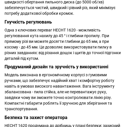
швидкості обертання пильного диска (до 5000 об/хв)
забезпечується чистий, швидкий і рівний різ, який мінімізує
потребу додаткової обробки кромок.
Гнучкість регулювань
Одна з ключових переваг HECHT 1620 - можливість
регулювання кута нахилу до 45 ° і глибини пропилу. При
прямому різі ви можете досягти глибини до 65 мм, а при
косому - до 45 мм. Це дозволяє використовувати пилку в
різних завданнях: від різання дощок і щитів до точної підгонки
деталей під кутом.
Продуманий дизайн та зручність у використанні
Модель виконана в ергономічному корпусі з гумовими
ручками, що забезпечує надійний хват і комфортну роботу
навіть в умовах високого навантаження. Вага інструменту
збалансована - пила стійка, але не перевантажує руку,
завдяки чому ви зможете точно контролювати лінію різу.
Компактні габарити роблять її зручною для зберігання та
транспортування.
Безпека та захист оператора
HECHT 1620 продумана до дрібниць у плані безпеки: захисний