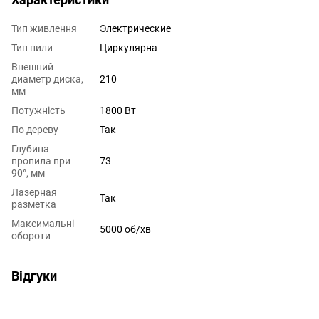
Тип живлення
Электрические
Тип пили
Циркулярна
Внешний
диаметр диска,
210
мм
Потужність
1800 Вт
По дереву
Так
Глубина
пропила при
73
90°, мм
Лазерная
Так
разметка
Максимальні
5000 об/хв
обороти
Відгуки