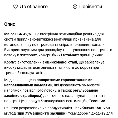
До обраного
Порівняти
Опис
Maico LGR 42/6
— це внутрішня вентиляційна решітка для
систем припливно-витяжної вентиляції, призначена для
встановлення у повітроводи та спірально-навивні канали.
Використовується для розподілу та регулювання повітряного
потоку в житлових, комерційних і технічних приміщеннях.
Корпус виготовлений з
оцинкованої сталі
, що забезпечує
високу міцність, довговічність і стійкість до корозії при
тривалій експлуатації.
Модель оснащена
поворотними горизонтальними
направляючими ламелями
, які дозволяють змінювати
напрямок повітряного потоку, а також
регульованою
заслінкою (шибером)
для точного налаштування витрати
повітря. Це спрощує балансування вентиляційної системи.
Решітка розрахована на продуктивність приблизно
150–250
м³/год (при 75% відкритті заслінки)
, тому добре підходить для