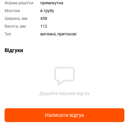
Форма решітки
прямокутна
Монтаж
в трубу
Ширина, мм
458
Висота, мм
112
Тип
витяжні, притокові
Відгуки
Додайте перший відгук
Написати відгук