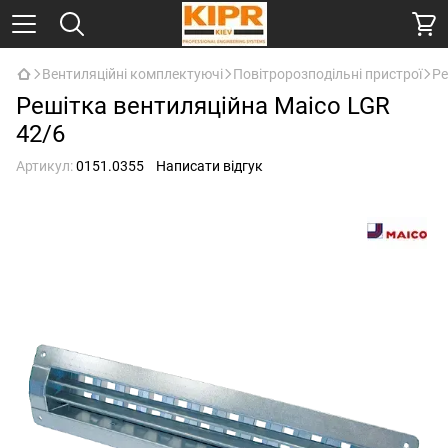
Вентиляційні комплектуючі
Повітророзподільні пристрої
Ре
Решітка вентиляційна Maico LGR
42/6
Артикул:
0151.0355
Написати відгук