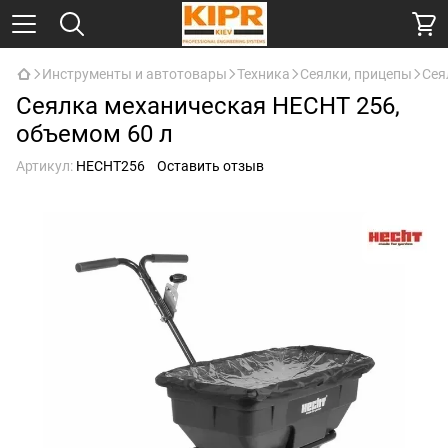
Инструменты и автотовары
Техника
Сеялки, прицепы
Сея
Сеялка механическая HECHT 256,
объемом 60 л
Артикул:
HECHT256
Оставить отзыв