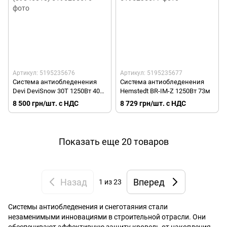
Артикул: 5195235676
Артикул: 5195235677
Система антиобледенения
Система антиобледенения
Devi DeviSnow 30T 1250Вт 40м
Hemstedt BR-IM-Z 1250Вт 73м
(89846010)
8 500 грн/шт. с НДС
8 729 грн/шт. с НДС
Показать еще 20 товаров
Назад
Вперед
1
из 23
Системы антиобледенения и снеготаяния стали
незаменимыми инновациями в строительной отрасли. Они