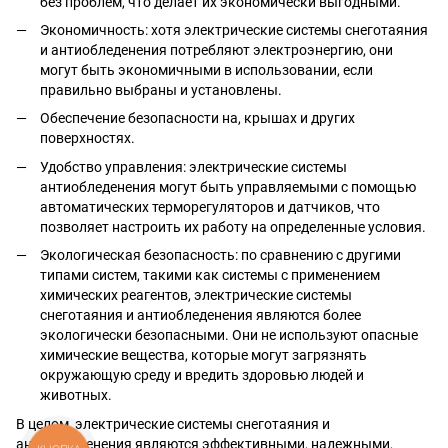
без проблем, что делает их экономически выгодными.
Экономичность: хотя электрические системы снеготаяния
и антиобледенения потребляют электроэнергию, они
могут быть экономичными в использовании, если
правильно выбраны и установлены.
Обеспечение безопасности на, крышах и других
поверхностях.
Удобство управления: электрические системы
антиобледенения могут быть управляемыми с помощью
автоматических терморегуляторов и датчиков, что
позволяет настроить их работу на определенные условия.
Экологическая безопасность: по сравнению с другими
типами систем, такими как системы с применением
химических реагентов, электрические системы
снеготаяния и антиобледенения являются более
экологически безопасными. Они не используют опасные
химические вещества, которые могут загрязнять
окружающую среду и вредить здоровью людей и
животных.
В целом, электрические системы снеготаяния и
антиобледенения являются эффективными, надежными,