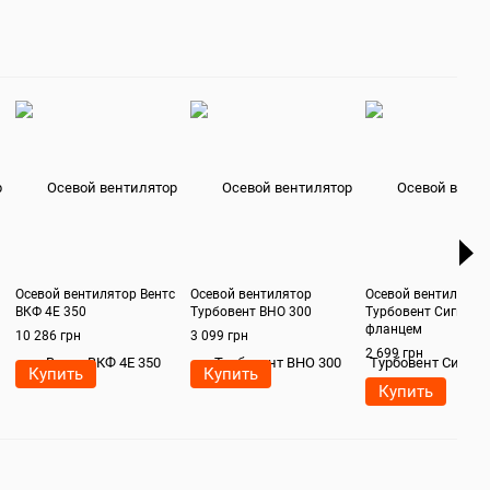
Осевой вентилятор Вентс
Осевой вентилятор
Осевой вентилятор
ВКФ 4Е 350
Турбовент ВНО 300
Турбовент Сигма 20
фланцем
10 286 грн
3 099 грн
2 699 грн
Купить
Купить
Купить