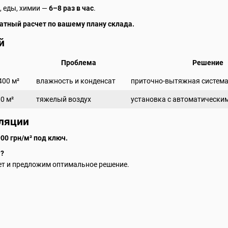
, еды, химии —
6–8 раз в час
.
тный расчет по вашему плану склада.
й
Проблема
Решение
400 м²
влажность и конденсат
приточно-вытяжная система
0 м²
тяжелый воздух
установка с автоматически
ляции
00 грн/м² под ключ.
а?
ет и предложим оптимальное решение.