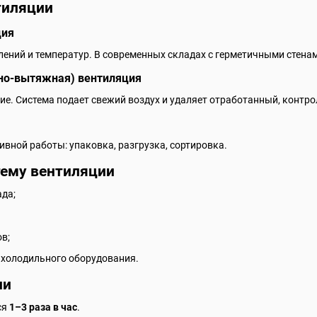
тиляции
ция
лений и температур. В современных складах с герметичными стенам
но-вытяжная) вентиляция
е. Система подает свежий воздух и удаляет отработанный, контро
ивной работы: упаковка, разгрузка, сортировка.
тему вентиляции
да;
в;
 холодильного оборудования.
ии
ся
1–3 раза в час
.