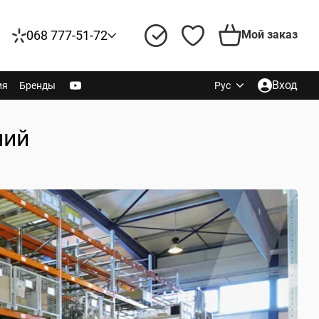
068 777-51-72
Мой заказ
Вход
ия
Бренды
Рус
ний