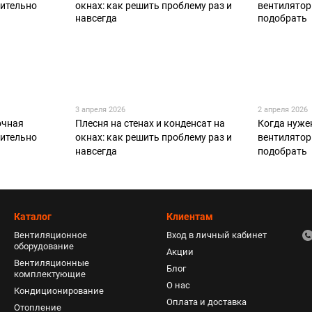
3 апреля 2026
2 апреля 2026
очная
Плесня на стенах и конденсат на
Когда нуже
вительно
окнах: как решить проблему раз и
вентилятор
навсегда
подобрать
Каталог
Клиентам
Вентиляционное
Вход в личный кабинет
оборудование
Акции
Вентиляционные
Блог
комплектующие
О нас
Кондиционирование
Оплата и доставка
Отопление