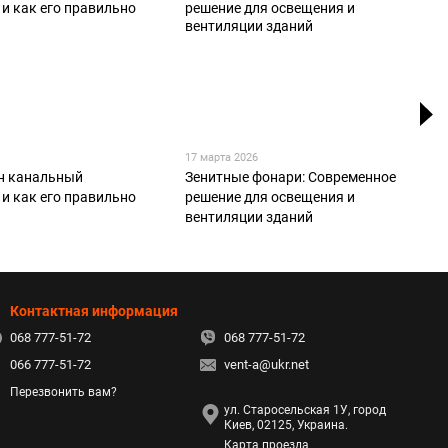
17 марта 2026
н канальный
Зенитные фонари: Современное
 и как его правильно
решение для освещения и
вентиляции зданий
Контактная информация
068 777-51-72
068 777-51-72
066 777-51-72
vent-a@ukr.net
Перезвонить вам?
ул. Старосельская 1У, город
Киев, 02125, Украина.
Карта проезда