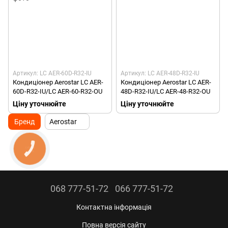
Артикул: LC AER-60D-R32-IU
Артикул: LC AER-48D-R32-IU
Кондиціонер Aerostar LC AER-
Кондиціонер Aerostar LC AER-
60D-R32-IU/LC AER-60-R32-OU
48D-R32-IU/LC AER-48-R32-OU
Ціну уточнюйте
Ціну уточнюйте
Бренд
Aerostar
КНОПКА
ЗВ'ЯЗКУ
068 777-51-72
066 777-51-72
Контактна інформація
Повна версія сайту