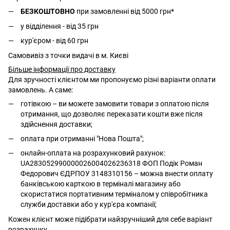
БЕЗКОШТОВНО
при замовленні від 5000 грн*
у відділення - від 35 грн
кур'єром - від 60 грн
Самовивіз з точки видачі в м. Києві
Більше інформації про доставку
Для зручності клієнтом ми пропонуємо різні варіанти оплати
замовлень. А саме:
готівкою – ви можете замовити товари з оплатою після
отримання, що дозволяє переказати кошти вже після
здійснення доставки;
оплата при отриманні "Нова Пошта";
онлайн-оплата на розрахунковий рахунок:
UA283052990000026004026236318 ФОП Подік Роман
Федорович ЄДРПОУ 3148310156 – можна внести оплату
банківською карткою в терміналі магазину або
скористатися портативним терміналом у співробітника
служби доставки або у кур'єра компанії;
Кожен клієнт може підібрати найзручніший для себе варіант
розрахунку.