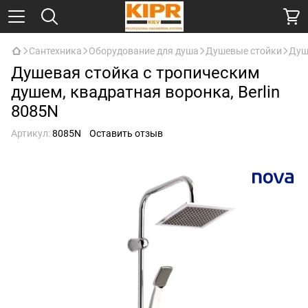
Сантехника
Оборудование для душа
Душевые стойки
Душ
Душевая стойка с тропическим
душем, квадратная воронка, Berlin
8085N
Артикул:
8085N
Оставить отзыв