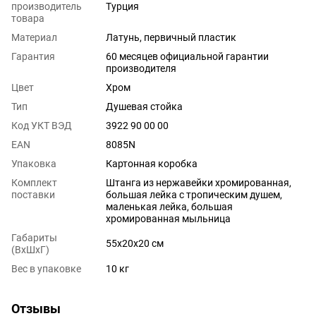
производитель
Турция
товара
Материал
Латунь, первичный пластик
Гарантия
60 месяцев официальной гарантии
производителя
Цвет
Хром
Тип
Душевая стойка
Код УКТ ВЭД
3922 90 00 00
EAN
8085N
Упаковка
Картонная коробка
Комплект
Штанга из нержавейки хромированная,
поставки
большая лейка с тропическим душем,
маленькая лейка, большая
хромированная мыльница
Габариты
55х20х20 см
(ВхШхГ)
Вес в упаковке
10 кг
Отзывы