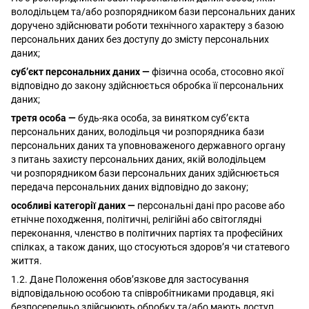
володільцем та/або розпорядником бази персональних даних
доручено здійснювати роботи технічного характеру з базою
персональних даних без доступу до змісту персональних
даних;
суб’єкт персональних даних —
фізична особа, стосовно якої
відповідно до закону здійснюється обробка її персональних
даних;
третя особа —
будь-яка особа, за винятком суб’єкта
персональних даних, володільця чи розпорядника бази
персональних даних та уповноваженого державного органу
з питань захисту персональних даних, якій володільцем
чи розпорядником бази персональних даних здійснюється
передача персональних даних відповідно до закону;
особливі категорії даних —
персональні дані про расове або
етнічне походження, політичні, релігійні або світоглядні
переконання, членство в політичних партіях та професійних
спілках, а також даних, що стосуються здоров’я чи статевого
життя.
1.2. Дане Положення обов’язкове для застосування
відповідальною особою та співробітниками продавця, які
безпосередньо здійснюють обробку та/або мають доступ