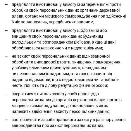
пред'являти вмотивовану вимогу із запереченням проти
обробки своїх персональних даних органами державної
влади, органами місцевого самоврядування при здійсненні
їхніх повноважень, передбачених законом;
пред'являти вмотивовану вимогу щодо зміни або
знищення своїх персональних даних будь-яким
володільцем та розпорядником цієї бази, якщо ці дані
обробляються незаконно чи є недостовірними;
на захист своїх персональних даних від незаконної
обробки та випадкової втрати, знищення, пошкодження
у зв'язку з умисним приховуванням, ненаданням
чи несвоєчасним їх наданням, а також на захист від
надання відомостей, що є недостовірними чи ганьблять
честь, гідність та ділову репутацію фізичної особи;
звертатися з питань захисту своїх прав щодо
персональних даних до органів державної влади, органів
місцевого самоврядування, до повноважень яких
належить здійснення захисту персональних даних;
застосовувати засоби правового захисту в разі порушення
законодавства про захист персональних даних.