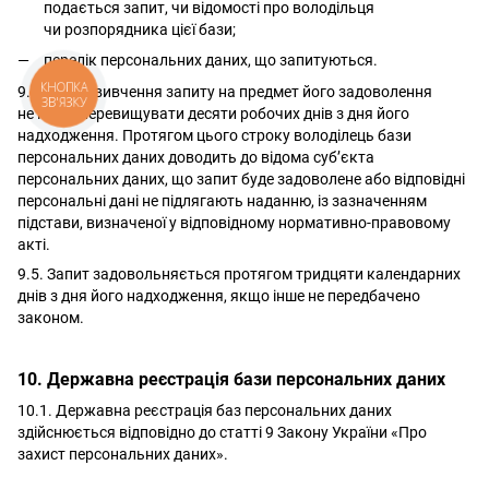
подається запит, чи відомості про володільця
чи розпорядника цієї бази;
перелік персональних даних, що запитуються.
КНОПКА
9.4. Строк вивчення запиту на предмет його задоволення
ЗВ'ЯЗКУ
не може перевищувати десяти робочих днів з дня його
надходження. Протягом цього строку володілець бази
персональних даних доводить до відома суб’єкта
персональних даних, що запит буде задоволене або відповідні
персональні дані не підлягають наданню, із зазначенням
підстави, визначеної у відповідному нормативно-правовому
акті.
9.5. Запит задовольняється протягом тридцяти календарних
днів з дня його надходження, якщо інше не передбачено
законом.
10. Державна реєстрація бази персональних даних
10.1. Державна реєстрація баз персональних даних
здійснюється відповідно до статті 9 Закону України «
Про
захист персональних даних
».