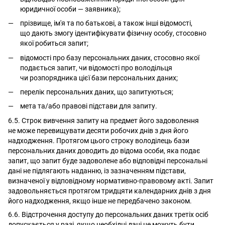
юридичної особи — заявника);
прізвище, ім'я та по батькові, а також інші відомості,
що дають змогу ідентифікувати фізичну особу, стосовно
якої робиться запит;
відомості про базу персональних даних, стосовно якої
подається запит, чи відомості про володільця
чи розпорядника цієї бази персональних даних;
перелік персональних даних, що запитуються;
мета та/або правові підстави для запиту.
6.5. Строк вивчення запиту на предмет його задоволення
не може перевищувати десяти робочих днів з дня його
надходження. Протягом цього строку володілець бази
персональних даних доводить до відома особи, яка подає
запит, що запит буде задоволене або відповідні персональні
дані не підлягають наданню, із зазначенням підстави,
визначеної у відповідному нормативно-правовому акті. Запит
задовольняється протягом тридцяти календарних днів з дня
його надходження, якщо інше не передбачено законом.
6.6. Відстрочення доступу до персональних даних третіх осіб
допускається у разі, якщо необхідні дані не можуть бути