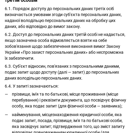
третім особам
6.1. Порядок доступу до персональних даних третіх осіб
визначається умовами згоди суб'єкта персональних даних,
наданої володільцю персональних даних на обробку цих
даних, або відповідно до вимог закону.
6.2. Доступ до персональних даних третій особі не надається,
якщо зазначена особа відмовляється взяти на себе
зобов'язання щодо забезпечення виконання вимог Закону
України «Про захист персональних даних» або неспроможна
їх забезпечити.
6.3. Суб'єкт відносин, пов'язаних з персональними даними,
подає запит щодо доступу (далі — запит) до персональних
даних володільцю персональних даних.
6.4. У запиті зазначаються:
прізвище, ім'я та по батькові, місце проживання (місце
перебування) і реквізити документа, що посвідчує фізичну
особу, яка подає запит (для фізичної особи — заявника);
найменування, місцезнаходження юридичної особи, яка
подає запит, посада, прізвище, ім'я та по батькові особи,
яка засвідчує запит; підтвердження того, що зміст запиту
відповідає повноваженням юридичної особи (для