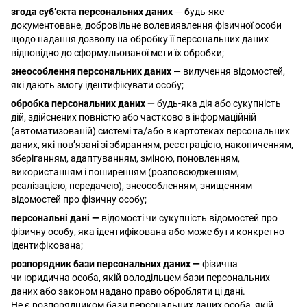
згода суб’єкта персональних даних
— будь-яке
документоване, добровільне волевиявлення фізичної особи
щодо надання дозволу на обробку її персональних даних
відповідно до сформульованої мети їх обробки;
знеособлення персональних даних
— вилучення відомостей,
які дають змогу ідентифікувати особу;
обробка персональних даних —
будь-яка дія або сукупність
дій, здійснених повністю або частково в інформаційній
(автоматизованій) системі та/або в картотеках персональних
даних, які пов’язані зі збиранням, реєстрацією, накопиченням,
зберіганням, адаптуванням, зміною, поновленням,
використанням і поширенням (розповсюдженням,
реалізацією, передачею), знеособленням, знищенням
відомостей про фізичну особу;
персональні дані —
відомості чи сукупність відомостей про
фізичну особу, яка ідентифікована або може бути конкретно
ідентифікована;
розпорядник бази персональних даних —
фізична
чи юридична особа, якій володільцем бази персональних
даних або законом надано право обробляти ці дані.
Не є розпорядником бази персональних даних особа, якій