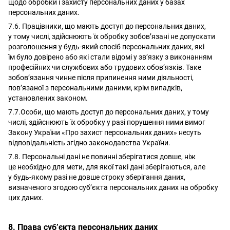
щодо обробки і захисту персональних даних у базах
персональних даних.
7.6. Працівники, що мають доступ до персональних даних,
у тому числі, здійснюють їх обробку зобов’язані не допускати
розголошення у будь-який спосіб персональних даних, які
їм було довірено або які стали відомі у зв’язку з виконанням
професійних чи службових або трудових обов’язків. Таке
зобов’язання чинне після припинення ними діяльності,
пов’язаної з персональними даними, крім випадків,
установлених законом.
7.7.Особи, що мають доступ до персональних даних, у тому
числі, здійснюють їх обробку у разі порушення ними вимог
Закону України «Про захист персональних даних» несуть
відповідальність згідно законодавства України.
7.8. Персональні дані не повинні зберігатися довше, ніж
це необхідно для мети, для якої такі дані зберігаються, але
у будь-якому разі не довше строку зберігання даних,
визначеного згодою суб’єкта персональних даних на обробку
цих даних.
8. Права суб’єкта персональних даних