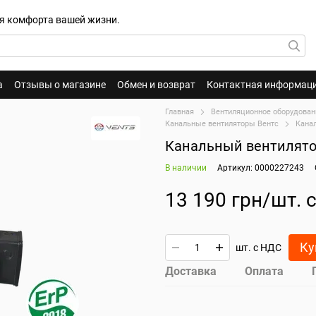
для комфорта вашей жизни.
а
Отзывы о магазине
Обмен и возврат
Контактная информац
Главная
Вентиляционное оборудован
Канальные вентиляторы Вентс
Кана
Канальный вентилято
В наличии
Артикул: 0000227243
13 190 грн/шт. 
Ку
шт. с НДС
Доставка
Оплата