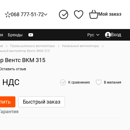
068 777-51-72
Мой заказ
Вход
ия
Бренды
Рус
ие
Промышленные вентиляторы
Канальные вентиляторы
льный вентилятор Вентс ВКМ 315
р Вентс ВКМ 315
Оставить отзыв
с НДС
К сравнению
В желания
пить
Быстрый заказ
Гарантия