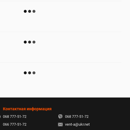
Контактная информация
068 777-51-72
068 777-51-72
066 777-51-72
vent-a@ukr.net