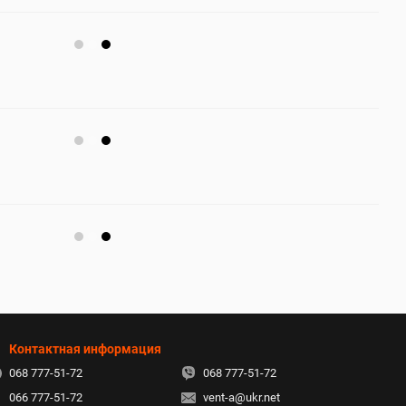
Контактная информация
068 777-51-72
068 777-51-72
066 777-51-72
vent-a@ukr.net