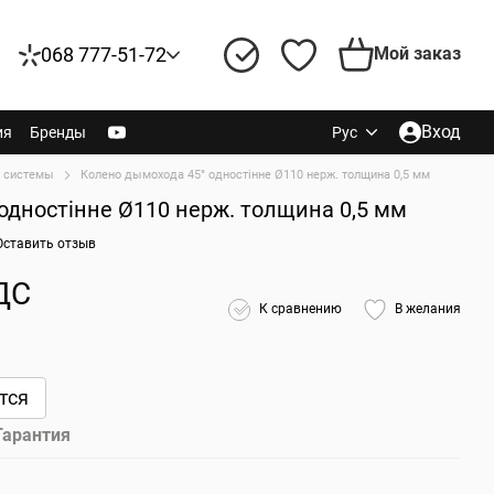
068 777-51-72
Мой заказ
Вход
ия
Бренды
Рус
 системы
Колено дымохода 45° одностінне Ø110 нерж. толщина 0,5 мм
одностінне Ø110 нерж. толщина 0,5 мм
Оставить отзыв
ДС
К сравнению
В желания
тся
Гарантия