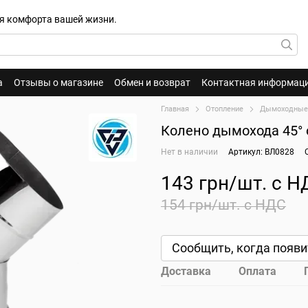
для комфорта вашей жизни.
а
Отзывы о магазине
Обмен и возврат
Контактная информац
Главная
Отопление
Дымоходные
Колено дымохода 45° 
Нет в наличии
Артикул: ВЛ0828
143 грн/шт. с Н
154 грн/шт. с НДС
Сообщить, когда появи
Доставка
Оплата