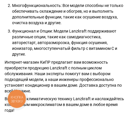
Многофункциональность: Все модели способны не только
обеспечивать охлаждение и обогрев, но и выполнять
дополнительные функции, такие как осушение воздуха,
очистка воздуха и другие.
Функционал и Опции: Модели Lanzkraft поддерживают
различные опции, такие как самодиагностика,
авторестарт, авторазморозка, функция осушения,
ионизатор, многоступенчатый фильтр с витамином C и
другие.
Интернет-магазин КиПР предлагает вам возможность
приобрести продукцию Lanzkraft с полным циклом
обслуживания. Наши эксперты помогут вам с выбором
подходящей модели, а наши инженеры профессионально
установят кондиционер в вашем доме. Доставка доступна по
всей Украине.
КНОПКА
Выбирайте климатическую технику Lanzkraft и наслаждайтесь
ЗВ'ЯЗКУ
комфортным микроклиматом в вашем доме в любое время
года!