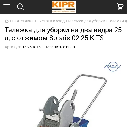
Сантехника
Чистота и уход
Тележки для уборки
Тележки д
Тележка для уборки на два ведра 25
л, с отжимом Solaris 02.25.К.TS
Артикул:
02.25.К.TS
Оставить отзыв