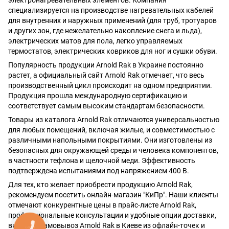
электронагревательных элементов. Компания
специализируется на производстве нагревательных кабелей
для внутренних и наружных применений (для труб, тротуаров
и других зон, где нежелательно накопление снега и льда),
электрических матов для пола, легко управляемых
термостатов, электрических ковриков для ног и сушки обуви.
Популярность продукции Arnold Rak в Украине постоянно
растет, а официальный сайт Arnold Rak отмечает, что весь
производственный цикл происходит на одном предприятии.
Продукция прошла международную сертификацию и
соответствует самым высоким стандартам безопасности.
Товары из каталога Arnold Rak отличаются универсальностью
для любых помещений, включая жилые, и совместимостью с
различными напольными покрытиями. Они изготовлены из
безопасных для окружающей среды и человека компонентов,
в частности тефлона и щелочной меди. Эффективность
подтверждена испытаниями под напряжением 400 В.
Для тех, кто желает приобрести продукцию Arnold Rak,
рекомендуем посетить онлайн-магазин "КиПр". Наши клиенты
отмечают конкурентные цены в прайс-листе Arnold Rak,
профессиональные консультации и удобные опции доставки,
включая самовывоз Arnold Rak в Киеве из офлайн-точек и
КНОПКА