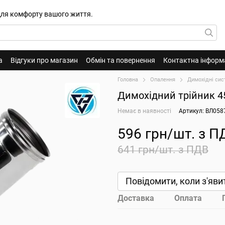
для комфорту вашого життя.
а
Відгуки про магазин
Обмін та повернення
Контактна інформ
Головна
Опалення
Димохідні сис
Димохідний трійник 4
Немає в наявності
Артикул: ВЛ058
596 грн/шт. з П
641 грн/шт. з ПДВ
Повідомити, коли з'яви
Доставка
Оплата