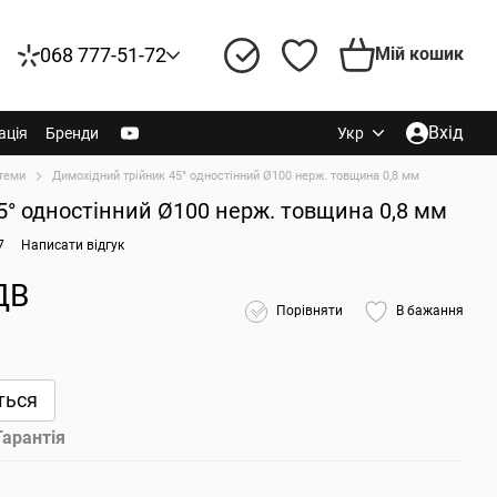
068 777-51-72
Мій кошик
Вхід
ація
Бренди
Укр
теми
Димохідний трійник 45° одностінний Ø100 нерж. товщина 0,8 мм
5° одностінний Ø100 нерж. товщина 0,8 мм
7
Написати відгук
ДВ
Порівняти
В бажання
ться
Гарантія