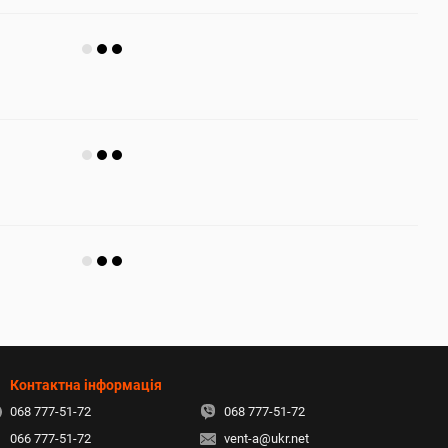
Контактна інформація
068 777-51-72
068 777-51-72
066 777-51-72
vent-a@ukr.net