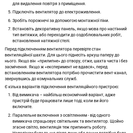
для видалення повітря з приміщення.
Підключіть вентилятор до електроживлення.
Зробіть порожнечі за допомогою монтажної піни.
Встановіть декоративну панель, якщо мова про настінний
тип витяжки, або переходити до оздоблювальних робіт,
встановлення натяжної стелі.
Перед підключенням вентилятора перевірте стан
вентиляційної шахти. Для цього піднесіть аркуш паперу до
нього. Якщо він «прилипне» до отвору, отже, шахта чиста і без
засмічення. Якщо ж «експеримент не вдався», перед
встановленням вентилятора потрібно прочистити вент-канал,
звернувшись до комунальних служб.
Є кілька варіантів підключення вентиляційного пристрою:
Від вимикача – найбільш економічний варіант, адже
пристрій буде працювати лише тоді, коли ви його
включите.
Паралельне включення з освітленням - від одного
вимикача спрацьовує світильник та вентилятор. Щойно
згасне світло, вентиляція теж припинить роботу.
Недоліком буде те, що після душу або ванни потрібно буде