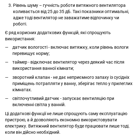
Рівень шуму – гучність роботи витяжного вентилятора
коливається від 25 до 35 дБ. Такі показники оптимальні,
адже тоді вентилятор не заважатиме відпочинку чи
роботі.
Є ряд корисних додаткових функцій, які спрощують
використання:
датчик вологості - включає витяжку, коли рівень вологи
перевищує норму;
таймер - відключає вентилятор через деякий час після
використання ванної кімнати;
зворотний клапан - не дає неприємного запаху із сусідніх
приміщень потрапляти у ванну, зберігає тепло у прилеглих
кімнатах.
світлочутливий датчик - запускає вентиляцію при
включенні світла у ванній.
Ці додаткові функції не лише спрощують саму експлуатацію
пристрою, а й дозволяють економно використовувати
електрику. Витяжний вентилятор буде працювати лише тоді,
коли він дійсно необхідний.