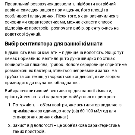
Правильний розрахунок дозволить підібрати потрібний
варіант саме для вашого приміщення, його площі та
особливості планування. Після того, як ви визначилися з
основними характеристиками, можна скласти список
відповідних пристроїв і розпочати вибір, орієнтуючись на
додаткові функції.
Вибір вентилятора для ванної кімнати
Відмінність ванної кімнати – підвищена вологість. Якщо тут
немає нормальної вентиляції, то дуже швидко по стінах
пошириться пліснява, грибок. Вологе середовище сприятиме
розмноженню бактерій, з'явиться неприємний запах. На
трубах та сантехніці утворюється конденсат, який згодом
призводить до псування обладнання.
Вибираючи витяжний вентилятор для ванної кімнати,
орієнтуйтеся на такі параметри майбутнього пристрою:
Потужність – об'єм повітря, яке вентилятор видаляє із
приміщення за одиницю часу (від 60-100 м3/год для
стандартних ванних кімнат)
Захист від вологості – це обов'язкова характеристика
таких пристроїв.