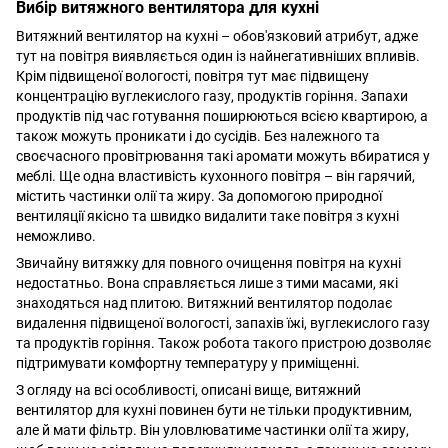
Вибір витяжного вентилятора для кухні
Витяжний вентилятор на кухні – обов'язковий атрибут, адже
тут на повітря виявляється один із найнегативніших впливів.
Крім підвищеної вологості, повітря тут має підвищену
концентрацію вуглекислого газу, продуктів горіння. Запахи
продуктів під час готування поширюються всією квартирою, а
також можуть проникати і до сусідів. Без належного та
своєчасного провітрювання такі аромати можуть вбиратися у
меблі. Ще одна властивість кухонного повітря – він гарячий,
містить частинки олії та жиру. За допомогою природної
вентиляції якісно та швидко видалити таке повітря з кухні
неможливо.
Звичайну витяжку для повного очищення повітря на кухні
недостатньо. Вона справляється лише з тими масами, які
знаходяться над плитою. Витяжний вентилятор подолає
видалення підвищеної вологості, запахів їжі, вуглекислого газу
та продуктів горіння. Також робота такого пристрою дозволяє
підтримувати комфортну температуру у приміщенні.
З огляду на всі особливості, описані вище, витяжний
вентилятор для кухні повинен бути не тільки продуктивним,
але й мати фільтр. Він уловлюватиме частинки олії та жиру,