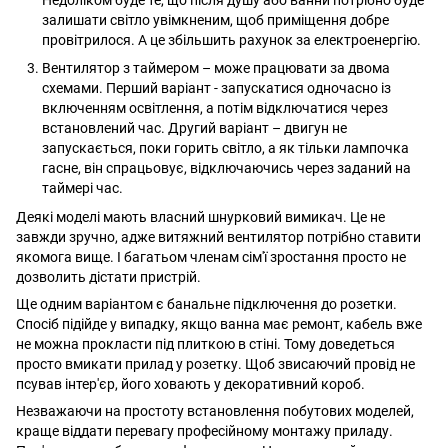
залишати світло увімкненим, щоб приміщення добре
провітрилося. А це збільшить рахунок за електроенергію.
Вентилятор з таймером – може працювати за двома
схемами. Перший варіант - запускатися одночасно із
включенням освітлення, а потім відключатися через
встановлений час. Другий варіант – двигун не
запускається, поки горить світло, а як тільки лампочка
гасне, він спрацьовує, відключаючись через заданий на
таймері час.
Деякі моделі мають власний шнурковий вимикач. Це не
завжди зручно, адже витяжний вентилятор потрібно ставити
якомога вище. І багатьом членам сім'ї зростання просто не
дозволить дістати пристрій.
Ще одним варіантом є банальне підключення до розетки.
Спосіб підійде у випадку, якщо ванна має ремонт, кабель вже
не можна прокласти під плиткою в стіні. Тому доведеться
просто вмикати прилад у розетку. Щоб звисаючий провід не
псував інтер'єр, його ховають у декоративний короб.
Незважаючи на простоту встановлення побутових моделей,
краще віддати перевагу професійному монтажу приладу.