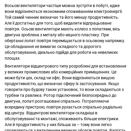
Восьові вентилятори частіше можна зустріти в побуті, адже
вони відрізняються економним споживанням електроенергії.
Той самий чинник визначає та його меншу продуктивність.
Але її достатньо для того, щоб видалити відпрацьоване
повітря. Осьові вентилятори мають колесо з лопатями, вісь
двигуна зроблена з металу або міцного пластику. При
обертанні лопат повітря переміщається в осьовому напрямку.
Це обладнання не вимагає складного та дорогого
обслуговування, ідеально підійде для роботи на невеликих
площах.
Вентилятори відцентрового типу розроблені для встановлення
у великих промислових або комерційних приміщеннях. Це
може бути цех, склад чи офіс. Вони відрізняються вищою
продуктивністю, що визначає сферу їх застосування. Якщо
говорити про будову таких установок, то вони складаються з
турбіни та равлика. Ротор підключений безпосередньо до
двигуна, лопаті розташовані спірально. Потрапляючи
всередину пристрою, повітря рухається спірально радіально
від центру. Відцентрові вентилятори складніші в
обслуговуванні та монтажі, споживають більше електрики.
Але й продуктивність у них більша за – тому вони легко
справляються з видаленням великих обсягів повітря. Вартість