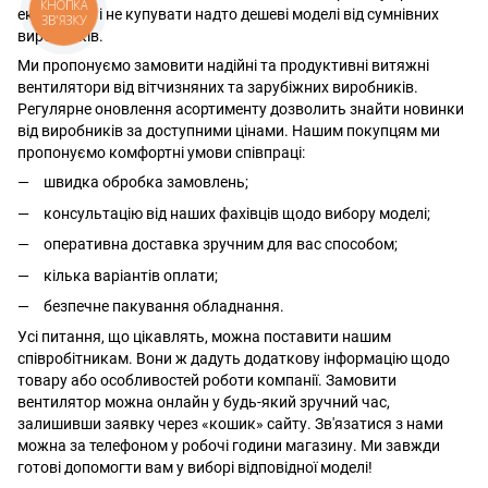
КНОПКА
економити і не купувати надто дешеві моделі від сумнівних
ЗВ'ЯЗКУ
виробників.
Ми пропонуємо замовити надійні та продуктивні витяжні
вентилятори від вітчизняних та зарубіжних виробників.
Регулярне оновлення асортименту дозволить знайти новинки
від виробників за доступними цінами. Нашим покупцям ми
пропонуємо комфортні умови співпраці:
швидка обробка замовлень;
консультацію від наших фахівців щодо вибору моделі;
оперативна доставка зручним для вас способом;
кілька варіантів оплати;
безпечне пакування обладнання.
Усі питання, що цікавлять, можна поставити нашим
співробітникам. Вони ж дадуть додаткову інформацію щодо
товару або особливостей роботи компанії. Замовити
вентилятор можна онлайн у будь-який зручний час,
залишивши заявку через «кошик» сайту. Зв'язатися з нами
можна за телефоном у робочі години магазину. Ми завжди
готові допомогти вам у виборі відповідної моделі!