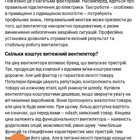
Пов'язано це з багатьма факторами. Насамперед, йдеться про
правильне підключення до електрики. Такі роботи – особливо
в приміщенні з підвищеною вологістю – потребують
профільних знань. Неправильний монтаж може призвести до
того, що вентилятор некоректно працюватиме, є ризик
виникнення небезпечних аварійних ситуацій. Професійна
установка дозволить отримати якісний результат та
стабільну роботу вентилятора.
Скільки коштує витяжний вентилятор?
На ціну вентилятора впливає бренд, що випускає пристрій.
Так, продукція від компанії з відомим ім'ям коштуватиме
дорожче. Але цей фактор і є гарантією якості товару.
Популярні бренди цінують репутацію, контролюють якість
товару на кожному етапі, щоб уникнути шлюбу. Купівля
вентилятора коштуватиме дешевше, якщо звернути увагу на
вітчизняних виробників. Вони пропонують аналогічні товари,
але ціна їх буде нижчою. При цьому, більш доступна вартість
не означає, що перед вами – ndash; неякісний товар. Кінцева
ціна залежить від функціональності вентилятора – наявність
додаткових опцій, можливостей, рівня шуму. Чим більше
функцій та специфічних характеристик має пристрій, тим
вищою буде його ціна. Але в питанні якості приладу краще не