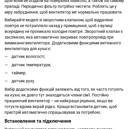
щоб вони не осідали на поверхнях навколо, а також на самому
приладі. Періодично фільтр потрібно чистити. Роблять це у
міру забруднення, щоб вентилятор міг нормально працювати.
Вибирайте моделі зі зворотним клапаном, щоб віддалене
повітря не потрапляло назад у приміщення, щоб з вулиці
всередину не проникало холодне повітря. Зворотний клапан є
заслінкою, яка автоматично закриває повітропровід при
вимиканні вентилятора. Додатковими функціями витяжного
вентилятора для кухні є:
датчик вологості;
датчик температури;
таймер;
датчик руху.
Вибір додаткових функцій залежить від того, як часто готують
на кухні, як довго тут знаходяться члени сім'ї. Постійно
працюючий вентилятор – не найкраще рішення, якщо ви
готуєте вдома вкрай рідко. Краще встановити датчик, щоб
пристрій автоматично спрацьовував за потребою.
Встановлення та підключення