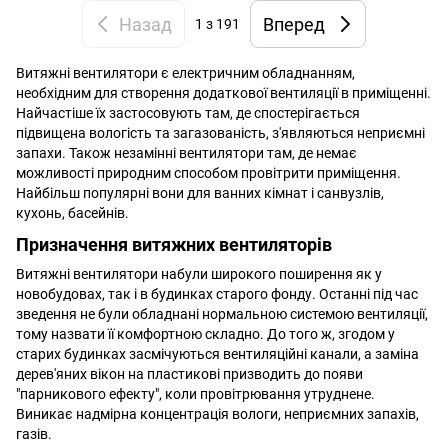
Назад
Вперед
1
з 191
Витяжні вентилятори є електричним обладнанням,
необхідним для створення додаткової вентиляції в приміщенні.
Найчастіше їх застосовують там, де спостерігається
підвищена вологість та загазованість, з'являються неприємні
запахи. Також незамінні вентилятори там, де немає
можливості природним способом провітрити приміщення.
Найбільш популярні вони для ванних кімнат і санвузлів,
кухонь, басейнів.
Призначення витяжних вентиляторів
Витяжні вентилятори набули широкого поширення як у
новобудовах, так і в будинках старого фонду. Останні під час
зведення не були обладнані нормальною системою вентиляції,
тому назвати її комфортною складно. До того ж, згодом у
старих будинках засмічуються вентиляційні канали, а заміна
дерев'яних вікон на пластикові призводить до появи
"парникового ефекту", коли провітрювання утруднене.
Виникає надмірна концентрація вологи, неприємних запахів,
газів.