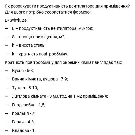
Як розрахувати продуктивність вентилятора для приміщення?
Для цього потрібно скористатися формою:
L=S*h*k, де:
L – продуктивність вентилятора, м3/год;
S – площа приміщення, м2;
h – висота стель;
k – кратність повітрообміну.
Кратність повітрообміну для окремих кімнат виглядає так:
Кухня - 6-8;
Ванна кімната, душова - 7-9;
Туалет - 8-10;
Житлова кімната - 3 м3/год на 1 м2 приміщення;
Гардеробна - 1,5;
пральня - 7;
Гараж - 4-6;
Кладова - 1.