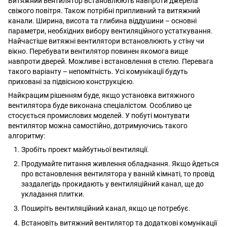
Витяжний вентилятор встановлюють навпроти джерела
свіжого повітря. Також потрібні припливний та витяжний
канали. Ширина, висота та глибина віддушини – основні
параметри, необхідних вибору вентиляційного устаткування.
Найчастіше витяжні вентилятори встановлюють у стіну чи
вікно. Перебувати вентилятор повинен якомога вище
навпроти дверей. Можливе і встановлення в стелю. Перевага
такого варіанту – непомітність. Усі комунікації будуть
приховані за підвісною конструкцією.
Найкращим рішенням буде, якщо установка витяжного
вентилятора буде виконана спеціалістом. Особливо це
стосується промислових моделей. У побуті монтувати
вентилятор можна самостійно, дотримуючись такого
алгоритму:
Зробіть проект майбутньої вентиляції.
Продумайте питання живлення обладнання. Якщо йдеться
про встановлення вентилятора у ванній кімнаті, то провід
заздалегідь прокидають у вентиляційний канал, ще до
укладання плитки.
Поширіть вентиляційний канал, якщо це потребує.
Встановіть витяжний вентилятор та додаткові комунікації