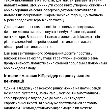
також виконаний із матеріалів, здатних витримувати значні
навантаження. Щоб уникнути корозійних утворень, окислення
або вигоряння на сонці, поверхню дахових вентиляторів
найчастіше покривають шаром захисної фарби, що значною
мірою продовжує термін експлуатації.
Для промислових комплексів із високими стандартами
безпеки можна використовувати вибухобезпечні дахові
вентилятори. В наявності також є моделі, які підходять під
різні технологічні потреби: осьові вентилятори, дахові
відцентрові вентилятори і т.д.
Цей вид вентиляційного обладнання досить простий у
використанні та експлуатації, гарантуючи високий рівень
продуктивності, повністю виключаючи проблеми з поломками
або виходом з ладу.
Інтернет-магазин КіПр-лідер на ринку систем
вентиляції
Одним із лідерів українського ринку можна назвати бренди
Rosenberg, Systemair, Soler&Palau, Vortice, які виготовляють
свою продукцію відповідно до високих стандартів
європейської якості і ні в чому не поступаються світовим
аналогам. З більш детальною інформацією ви можете