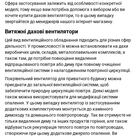
Сфера застосування залежить від особливості конкретної
моделі, тому якщо вам потрібна допомога з вибором або ви
хочете купити дахові вентилятори, то в цьому випадку
звертайтеся до менеджерів нашого інтернет-магазину.
Витяжні дахові вентилятори
Цей вид вентиляційного обладнання підходить для різних сфер
діяльності. У промисловості їх можна встановлювати на дахи
виробничих цехів, складів, металоплавильних комплексів, а
також там, де потрібне повноцінне видалення
відпрацьованого повітря або диму при повному очищенні
вентиляційної системи з налагодженням повітряної циркуляції.
Покрівельний вентилятор для приватного будинку можна
приєднати до загальної вентиляційної системи, щоб
забезпечити природну циркуляцію повітря. Деякі моделі
також можна використовувати для модифікації системи
опалення. У цьому випадку вентилятор із застосуванням
додаткових комплектуючих монтується до камінного
димоходу та домашнього повітропроводу. Так ви отримуєте не
тільки видалення диму та інших продуктів горіння, але також
відбувається рекуперація теплого повітря по повітроводах,
створюючи при цьому додаткове джерело опалення. Ви