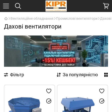
Вентиляційне обладнання
Промислові вентилятори
Дахові
Дахові вентилятори
Фільтр
За популярністю