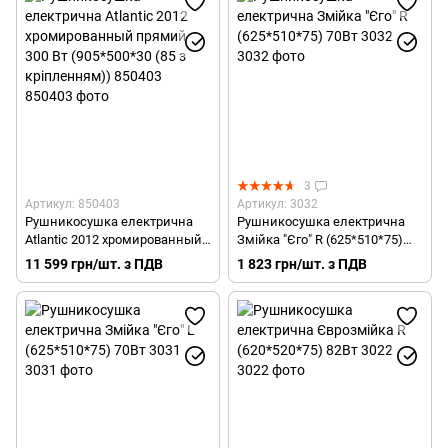
3
Артикул: 850403
Артикул: 3032
Рушникосушка електрична
Рушникосушка електрична
Atlantic 2012 хромированный
Змійка "Єго" R (625*510*75)
прямий 300 Вт (905*500*30 (85
70Вт 3032
11 599 грн/шт. з ПДВ
1 823 грн/шт. з ПДВ
з кріпленням)) 850403