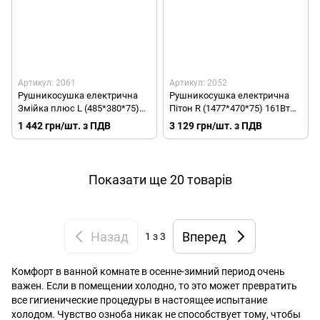
Артикул: 2061
Артикул: 2052
Рушникосушка електрична
Рушникосушка електрична
Змійка плюс L (485*380*75)
Пітон R (1477*470*75) 161Вт
50Вт 2061
2052
1 442 грн/шт. з ПДВ
3 129 грн/шт. з ПДВ
Показати ще 20 товарів
Назад
Вперед
1
з 3
Комфорт в ванной комнате в осенне-зимний период очень
важен. Если в помещении холодно, то это может превратить
все гигиенические процедуры в настоящее испытание
холодом. Чувство озноба никак не способствует тому, чтобы