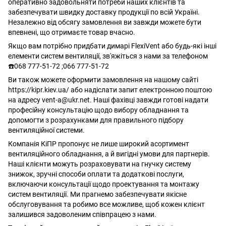
оперативно задовольняти потреби наших клієнтів та
забезпечувати швидку доставку продукції по всій Україні.
Незалежно від обсягу замовлення ви завжди можете бути
впевнені, що отримаєте товар вчасно.
Якщо вам потрібно придбати димарі FlexiVent або будь-які інші
елементи систем вентиляції, зв'яжіться з нами за телефоном
☎️068 777-51-72 ;066 777-51-72
Ви також можете оформити замовлення на нашому сайті
https://kipr.kiev.ua/ або надіслати запит електронною поштою
на адресу
vent-a@ukr.net
. Наші фахівці завжди готові надати
професійну консультацію щодо вибору обладнання та
допомогти з розрахунками для правильного підбору
вентиляційної системи.
Компанія КіПР пропонує не лише широкий асортимент
вентиляційного обладнання, а й вигідні умови для партнерів.
Наші клієнти можуть розраховувати на гнучку систему
знижок, зручні способи оплати та додаткові послуги,
включаючи консультації щодо проектування та монтажу
систем вентиляції. Ми прагнемо забезпечувати якісне
обслуговування та робимо все можливе, щоб кожен клієнт
залишився задоволеним співпрацею з нами.