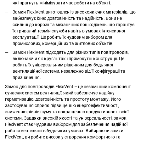
які прагнуть мінімізувати час роботи на об'єкті.
Замки FlexiVent виготовлені з високоякісних матеріалів, що
забезпечує їхню довговічність та надійність. Вони не
схильні до корозії та механічних пошкоджень, що гарантує
їх тривалий термін служби навіть в умовах інтенсивної
експлуатації. Це робить їх чудовим вибором для
промислових, комерційних та житлових об'єктів.
Замки FlexiVent підходять для різних типів повітроводів,
включаючи як круглі, так і прямокутні конструкції. Це
робить їх універсальним рішенням для будь-якої
вентиляційної системи, незалежно від її конфігурації та
призначення.
Замок для повітроводів FlexiVent – ​​це незамінний компонент
сучасних систем вентиляції, який забезпечує надійну
герметизацію, довговічність та простоту монтажу. Його
застосування сприяє підвищенню енергоефективності,
зниженню рівнів шуму та покращенню продуктивності всієї
системи. Завдяки високій якості та універсальності, замок
FlexiVent стає чудовим вибором для забезпечення надійної
роботи вентиляції в будь-яких умовах. Вибираючи замки
FlexiVent, ви робите внесок у створення комфортного та