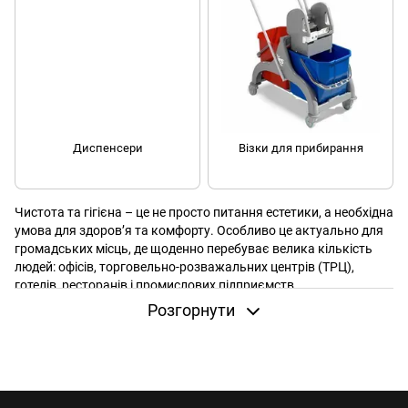
Диспенсери
Візки для прибирання
Чистота та гігієна – це не просто питання естетики, а необхідна
умова для здоров’я та комфорту. Особливо це актуально для
громадських місць, де щоденно перебуває велика кількість
людей: офісів, торговельно-розважальних центрів (ТРЦ),
готелів, ресторанів і промислових підприємств.
Розгорнути
Для підтримання належного рівня гігієни використовують
широкий спектр обладнання: сушарки для рук, професійні
фени для волосся, візки для прибирання, диспенсери для мила
та паперових рушників, миючі засоби та аксесуари.
Обираючи якісне професійне обладнання для прибирання,
варто враховувати низку факторів: функціональність,