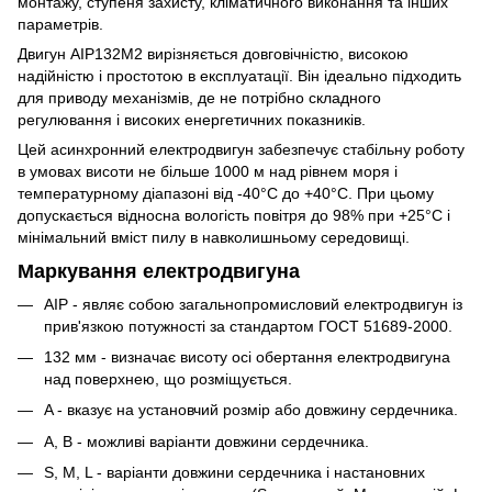
монтажу, ступеня захисту, кліматичного виконання та інших
параметрів.
Двигун АІР132M2 вирізняється довговічністю, високою
надійністю і простотою в експлуатації. Він ідеально підходить
для приводу механізмів, де не потрібно складного
регулювання і високих енергетичних показників.
Цей асинхронний електродвигун забезпечує стабільну роботу
в умовах висоти не більше 1000 м над рівнем моря і
температурному діапазоні від -40°C до +40°C. При цьому
допускається відносна вологість повітря до 98% при +25°C і
мінімальний вміст пилу в навколишньому середовищі.
Маркування електродвигуна
АІР - являє собою загальнопромисловий електродвигун із
прив'язкою потужності за стандартом ГОСТ 51689-2000.
132 мм - визначає висоту осі обертання електродвигуна
над поверхнею, що розміщується.
A - вказує на установчий розмір або довжину сердечника.
А, В - можливі варіанти довжини сердечника.
S, M, L - варіанти довжини сердечника і настановних