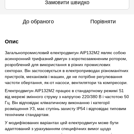
Замовити швидко
До обраного
Порівняти
Опис
Загальнопромисловий електродвигун АІР132M2 являє собою
асинхронний трифазний двигун з короткозамкненим ротором,
розроблений для використання в різних промислових
секторах. Він застосовується в електроприводах різноманітних
пристроїв, механізмів і машин, де не потрібне регулювання
частоти обертання, як-от насоси, вентилятори та компресори.
Електродвигун АІР132M2 працює в стандартному режимі S1
від мережі змінного струму з напругою 220/380 В і частотою 50
Гц. Він відповідає кліматичному виконанню і категорії
розміщення У3, має ступінь захисту IP54 і відповідає типовим
технічним стандартам.
У модифікованих варіантах цей електродвигун може бути
адаптований з урахуванням специфічних вимог щодо