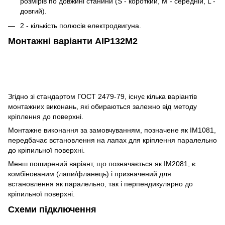
розмірів по довжині станини (S - короткий, M - середній, L -
довгий).
2 - кількість полюсів електродвигуна.
Монтажні варіанти АІР132M2
Згідно зі стандартом ГОСТ 2479-79, існує кілька варіантів
монтажних виконань, які обираються залежно від методу
кріплення до поверхні.
Монтажне виконання за замовчуванням, позначене як IM1081,
передбачає встановлення на лапах для кріплення паралельно
до кріпильної поверхні.
Менш поширений варіант, що позначається як IM2081, є
комбінованим (лапи/фланець) і призначений для
встановлення як паралельно, так і перпендикулярно до
кріпильної поверхні.
Схеми підключення