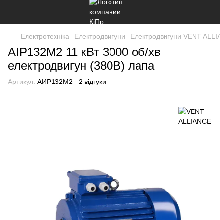
Електротехніка
Електродвигуни
Електродвигуни VENT ALL
АІР132М2 11 кВт 3000 об/хв
електродвигун (380В) лапа
Артикул:
АИР132M2
2 відгуки