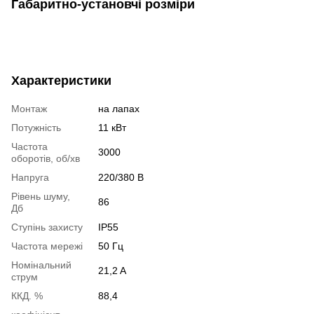
Габаритно-установчі розміри
Характеристики
Монтаж
на лапах
Потужність
11 кВт
Частота
3000
оборотів, об/хв
Напруга
220/380 В
Рівень шуму,
86
Дб
Ступінь захисту
IP55
Частота мережі
50 Гц
Номінальний
21,2 A
струм
ККД. %
88,4