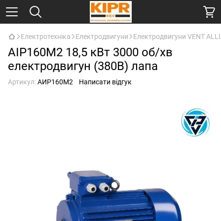
Електротехніка
Електродвигуни
Електродвигуни VENT ALL
АІР160М2 18,5 кВт 3000 об/хв
електродвигун (380В) лапа
Артикул:
АИР160M2
Написати відгук