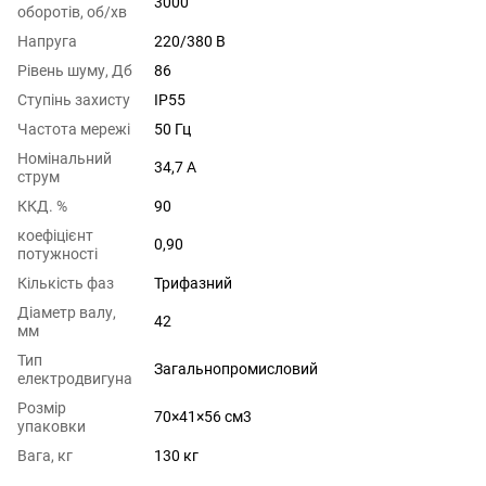
3000
оборотів, об/хв
Напруга
220/380 В
Рівень шуму, Дб
86
Ступінь захисту
IP55
Частота мережі
50 Гц
Номінальний
34,7 A
струм
ККД. %
90
коефіцієнт
0,90
потужності
Кількість фаз
Трифазний
Діаметр валу,
42
мм
Тип
Загальнопромисловий
електродвигуна
Розмір
70×41×56 см3
упаковки
Вага, кг
130 кг