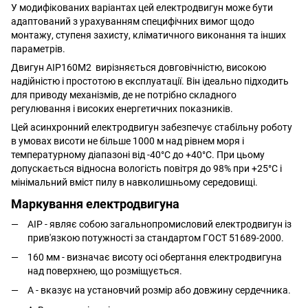
У модифікованих варіантах цей електродвигун може бути
адаптований з урахуванням специфічних вимог щодо
монтажу, ступеня захисту, кліматичного виконання та інших
параметрів.
Двигун АІР160M2 вирізняється довговічністю, високою
надійністю і простотою в експлуатації. Він ідеально підходить
для приводу механізмів, де не потрібно складного
регулювання і високих енергетичних показників.
Цей асинхронний електродвигун забезпечує стабільну роботу
в умовах висоти не більше 1000 м над рівнем моря і
температурному діапазоні від -40°C до +40°C. При цьому
допускається відносна вологість повітря до 98% при +25°C і
мінімальний вміст пилу в навколишньому середовищі.
Маркування електродвигуна
АІР - являє собою загальнопромисловий електродвигун із
прив'язкою потужності за стандартом ГОСТ 51689-2000.
160 мм - визначає висоту осі обертання електродвигуна
над поверхнею, що розміщується.
A - вказує на установчий розмір або довжину сердечника.