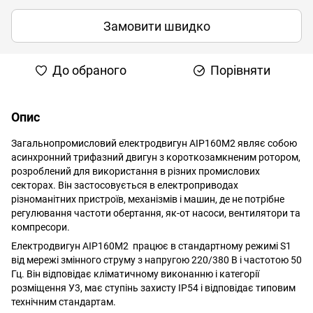
Замовити швидко
До обраного
Порівняти
Опис
Загальнопромисловий електродвигун АІР160M2 являє собою
асинхронний трифазний двигун з короткозамкненим ротором,
розроблений для використання в різних промислових
секторах. Він застосовується в електроприводах
різноманітних пристроїв, механізмів і машин, де не потрібне
регулювання частоти обертання, як-от насоси, вентилятори та
компресори.
Електродвигун АІР160M2 працює в стандартному режимі S1
від мережі змінного струму з напругою 220/380 В і частотою 50
Гц. Він відповідає кліматичному виконанню і категорії
розміщення У3, має ступінь захисту IP54 і відповідає типовим
технічним стандартам.