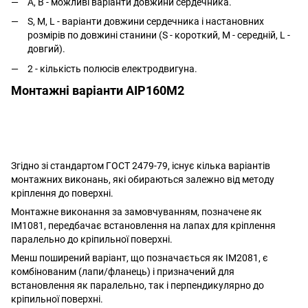
А, В - можливі варіанти довжини сердечника.
S, M, L - варіанти довжини сердечника і настановних
розмірів по довжині станини (S - короткий, M - середній, L -
довгий).
2 - кількість полюсів електродвигуна.
Монтажні варіанти АІР160M2
Згідно зі стандартом ГОСТ 2479-79, існує кілька варіантів
монтажних виконань, які обираються залежно від методу
кріплення до поверхні.
Монтажне виконання за замовчуванням, позначене як
IM1081, передбачає встановлення на лапах для кріплення
паралельно до кріпильної поверхні.
Менш поширений варіант, що позначається як IM2081, є
комбінованим (лапи/фланець) і призначений для
встановлення як паралельно, так і перпендикулярно до
кріпильної поверхні.