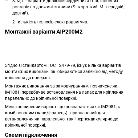
S, M, L - варіанти довжини сердечника і настановних
розмірів по довжині станини (S - короткий, M - середній, L -
довгий).
2 - кількість полюсів електродвигуна.
Монтажні варіанти АІР200M2
Згідно зі стандартом ГОСТ 2479-79, існує кілька варіантів
монтажних виконань, які обираються залежно від методу
кріплення до поверхні.
Монтажне виконання за замовчуванням, позначене як
IM1081, передбачає встановлення на лапах для кріплення
паралельно до кріпильної поверхні.
Менш поширений варіант, що позначається як IM2081, є
комбінованим (лапи/фланець) і призначений для
встановлення як паралельно, так і перпендикулярно до
кріпильної поверхні.
Схеми підключення