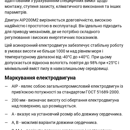
адаптований з урахуванням специфічних вимог щодо
монтажу, ступеня захисту, кліматичного виконання та інших
параметрів.
Двигун АІР200M2 вирізняється довговічністю, високою
надійністю і простотою в експлуатації. Він ідеально підходить
для приводу механізмів, де не потрібно складного
регулювання і високих енергетичних показників.
Цей асинхронний електродвигун забезпечує стабільну роботу
в умовах висоти не більше 1000 м над рівнем моря і
температурному діапазоні від -40°C до +40°C. При цьому
допускається відносна вологість повітря до 98% при +25°C і
мінімальний вміст пилу в навколишньому середовищі.
Маркування електродвигуна
АІР - являє собою загальнопромисловий електродвигун із
прив'язкою потужності за стандартом ГОСТ 51689-2000.
200 мм - визначає висоту осі обертання електродвигуна
над поверхнею, що розміщується.
A - вказує на установчий розмір або довжину сердечника.
А, В - можливі варіанти довжини сердечника.