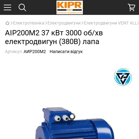
Електротехніка
Електродвигуни
Електродвигуни VENT ALL
АІР200М2 37 кВт 3000 об/хв
електродвигун (380В) лапа
Артикул:
АИР200M2
Написати відгук