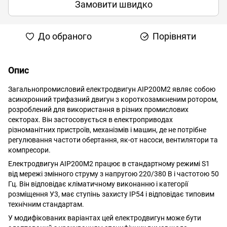
Замовити швидко
До обраного
Порівняти
Опис
Загальнопромисловий електродвигун АІР200M2 являє собою
асинхронний трифазний двигун з короткозамкненим ротором,
розроблений для використання в різних промислових
секторах. Він застосовується в електроприводах
різноманітних пристроїв, механізмів і машин, де не потрібне
регулювання частоти обертання, як-от насоси, вентилятори та
компресори.
Електродвигун АІР200M2 працює в стандартному режимі S1
від мережі змінного струму з напругою 220/380 В і частотою 50
Гц. Він відповідає кліматичному виконанню і категорії
розміщення У3, має ступінь захисту IP54 і відповідає типовим
технічним стандартам.
У модифікованих варіантах цей електродвигун може бути