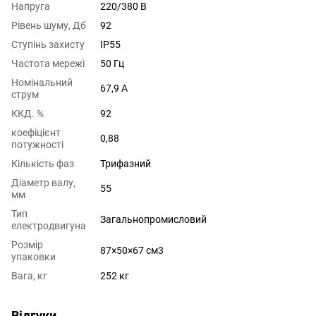
Напруга
220/380 В
Рівень шуму, Дб
92
Ступінь захисту
IP55
Частота мережі
50 Гц
Номінальний
67,9 A
струм
ККД. %
92
коефіцієнт
0,88
потужності
Кількість фаз
Трифазний
Діаметр валу,
55
мм
Тип
Загальнопромисловий
електродвигуна
Розмір
87×50×67 см3
упаковки
Вага, кг
252 кг
Відгуки