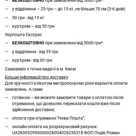
БЕЗКОШТОВНО
при замовленні від 5000 грн*
у відділення – 25 грн – до 15 кг, не більше 70 см (3-6 днів)
50 грн - від 15 кг
кур'єром — від 50 грн
Укрпошта Експрес
БЕЗКОШТОВНО
при замовленні від 5000 грн*
у відділення - від 35 грн
кур'єром - від 60 грн
Самовивіз з точки видачі в м. Києві
Більше інформації про доставку
Для зручності клієнтом ми пропонуємо різні варіанти оплати
замовлень. А саме:
готівкою – ви можете замовити товари з оплатою після
отримання, що дозволяє переказати кошти вже після
здійснення доставки;
оплата при отриманні "Нова Пошта";
онлайн-оплата на розрахунковий рахунок:
UA283052990000026004026236318 ФОП Подік Роман