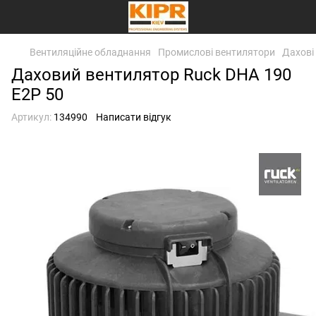
Вентиляційне обладнання
Промислові вентилятори
Дахові
Даховий вентилятор Ruck DHA 190
E2P 50
Артикул:
134990
Написати відгук