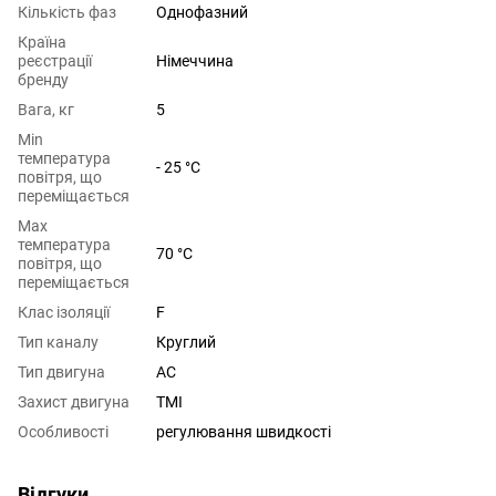
Кількість фаз
Однофазний
Країна
реєстрації
Німеччина
бренду
Вага, кг
5
Min
температура
- 25 °C
повітря, що
переміщається
Max
температура
70 °C
повітря, що
переміщається
Клас ізоляції
F
Тип каналу
Круглий
Тип двигуна
AC
Захист двигуна
TMI
Особливості
регулювання швидкості
Відгуки