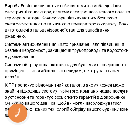
Вироби Ensto включають в себе системи антиобледеніння,
електричні конвектори, системи електричного теплого пола та
терморегулятори. Конвектори відзначаються безпекою,
енергоефективністю та низькою температурою корпусу. Вони
виготовлені з гальванізованої сталі для запобігання
ржавінню.
Системи антиобледеніння Ensto призначені для підвищення
безпеки нерухомості, захищаючи трубопроводи та водостоки
від замерзання.
Системи обігріву пола підходять для будь-яких поверхонь та
приміщень, і вони абсолютно невидимі, не втручаючись у
дизайн.
КіПР пропонує різноманітний каталог, в якому кожен може
знайти підходящу систему. Крім того, компанія надає послуги
з установки та гарантує весь спектр гарантій від виробника.
Очікуємо вашого дзвінка, щоб ви могли насолоджуватися
перевагами фінських технологій обігріву вашого будинку вже
КНОПКА
зараз!
ЗВ'ЯЗКУ