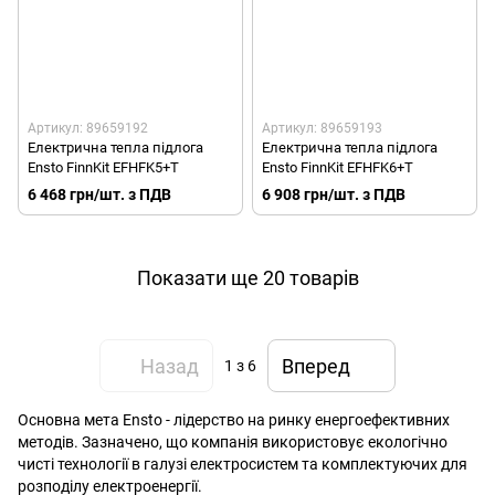
Артикул: 89659192
Артикул: 89659193
Електрична тепла підлога
Електрична тепла підлога
Ensto FinnKit EFHFK5+T
Ensto FinnKit EFHFK6+T
6 468 грн/шт. з ПДВ
6 908 грн/шт. з ПДВ
Показати ще 20 товарів
Назад
Вперед
1
з 6
Основна мета Ensto - лідерство на ринку енергоефективних
методів. Зазначено, що компанія використовує екологічно
чисті технології в галузі електросистем та комплектуючих для
розподілу електроенергії.