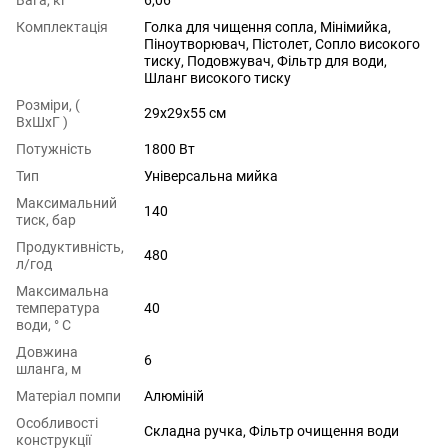
Вага, кг
6,06
Комплектація
Голка для чищення сопла, Мінімийка,
Піноутворювач, Пістолет, Сопло високого
тиску, Подовжувач, Фільтр для води,
Шланг високого тиску
Розміри, (
29x29x55 см
ВхШхГ )
Потужність
1800 Вт
Тип
Універсальна мийка
Максимальний
140
тиск, бар
Продуктивність,
480
л/год
Максимальна
температура
40
води, ° C
Довжина
6
шланга, м
Матеріал помпи
Алюміній
Особливості
Складна ручка, Фільтр очищення води
конструкції