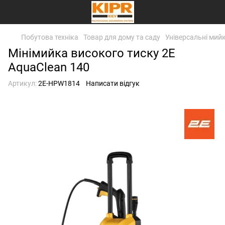
Побутова техніка
Товар для дому та саду
Універсальні мий
Мінімийка високого тиску 2E
AquaClean 140
Артикул:
2E-HPW1814
Написати відгук