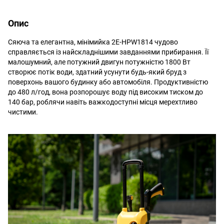
Опис
Сяюча та елегантна, мінімийка 2E-HPW1814 чудово
справляється із найскладнішими завданнями прибирання. Її
малошумний, але потужний двигун потужністю 1800 Вт
створює потік води, здатний усунути будь-який бруд з
поверхонь вашого будинку або автомобіля. Продуктивністю
до 480 л/год, вона розпорошує воду під високим тиском до
140 бар, роблячи навіть важкодоступні місця мерехтливо
чистими.