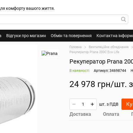
для комфорту вашого життя.
а
Відгуки про магазин
Обмін та повернення
Контактна інформ
Головна
Вентиляційне обладнання
Рекуператор Prana 200C Eco Life
Рекуператор Prana 200
В наявності
Артикул: 34698744
Н
24 978 грн/шт. 
Ку
шт. з ПДВ
Доставка
Оплата