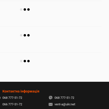
Контактна інформація
068 777-51-72
068 777-51-72
066 777-51-72
vent-a@ukr.net