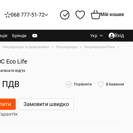
068 777-51-72
Мій кошик
Вхід
ація
Бренди
Укр
Рекуператори та провітрювачі
Рекуператори
Рекуператори Prana
C Eco Life
аписати відгук
з ПДВ
Порівняти
В бажання
пити
Замовити швидко
Гарантія