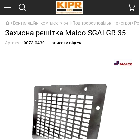
Вентиляційні комплектуючі
Повітророзподільні пристрої
Ре
Захисна решітка Мaico SGAI GR 35
Артикул:
0073.0430
Написати відгук