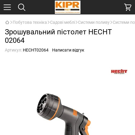
Побутова техніка
Садові меблі
Системи поливу
Системи п
Зрошувальний пістолет HECHT
02064
Артикул:
HECHT02064
Написати відгук